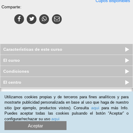
Cupos disponibles
Comparte:
Características de este curso
El curso
Condiciones
El centro
Utilizamos cookies propias y de terceros para fines analíticos y para
Curso virtual (Online) de Monitor de
Talleres Infantiles
mostrarte publicidad personalizada en base al uso que haga de nuestro
aqui
sitio (por ejemplo, productos vistos). Consulta
para más Info.
Cupos disponibles
$
379.000
$
549.000
Puedes aceptar todas las cookies pulsando el botón “Aceptar” o
aqui
configurar/rechazar su uso
Aceptar