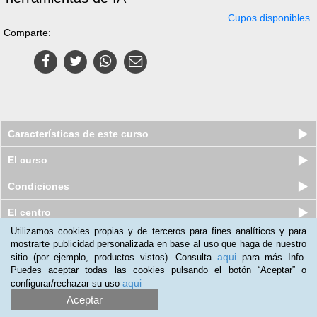
Cupos disponibles
Comparte:
Características de este curso
El curso
Condiciones
El centro
Utilizamos cookies propias y de terceros para fines analíticos y para
Quiénes somos
|
Preguntas frecuentes
|
Atención al Cliente
mostrarte publicidad personalizada en base al uso que haga de nuestro
aqui
sitio (por ejemplo, productos vistos). Consulta
para más Info.
Promociona tu negocio
|
Programa de Afiliación
Puedes aceptar todas las cookies pulsando el botón “Aceptar” o
aqui
configurar/rechazar su uso
2012-2026 Aprendum
LLámanos:
Aceptar