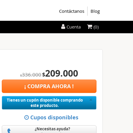
Contáctanos
Blog
(0)
Cuenta
209.000
$
336.000
$
¡ COMPRA AHORA !
Close
×
Tienes un cupón disponible comprando
este producto.
Cupos disponibles
¿Necesitas ayuda?