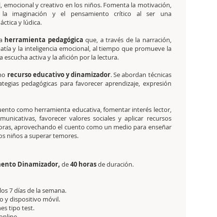
l, emocional y creativo en los niños. Fomenta la motivación,
d, la imaginación y el pensamiento crítico al ser una
ctica y lúdica.
na
herramienta pedagógica
que, a través de la narración,
atía y la inteligencia emocional, al tiempo que promueve la
a escucha activa y la afición por la lectura.
omo
recurso educativo y dinamizador
. Se abordan técnicas
rategias pedagógicas para favorecer aprendizaje, expresión
 cuento como herramienta educativa, fomentar interés lector,
municativas, favorecer valores sociales y aplicar recursos
adoras, aprovechando el cuento como un medio para enseñar
los niños a superar temores.
emento Dinamizador,
de
40 horas
de duración.
 los 7 días de la semana.
 y dispositivo móvil.
es tipo test.
online.