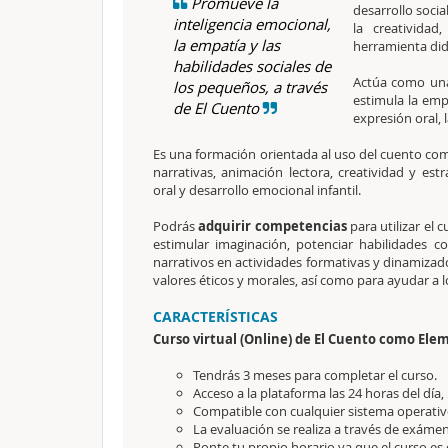
Promueve la
desarrollo socia
inteligencia emocional,
la creativida
la empatía y las
herramienta didá
habilidades sociales de
Actúa como u
los pequeños, a través
estimula la emp
de El Cuento
expresión oral, l
Es una formación orientada al uso del cuento c
narrativas, animación lectora, creatividad y est
oral y desarrollo emocional infantil.
Podrás
adquirir competencias
para utilizar el
estimular imaginación, potenciar habilidades co
narrativos en actividades formativas y dinamiz
valores éticos y morales, así como para ayudar a 
CARACTERÍSTICAS
Curso virtual (Online) de El Cuento como El
Tendrás 3 meses para completar el curso.
Acceso a la plataforma las 24 horas del día,
Compatible con cualquier sistema operativo
La evaluación se realiza a través de exámen
Ponte tu propio horario ya que el curso es 