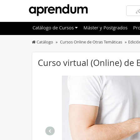
Catálogo
de
Cursos
Máster y Postgrados
Pro
Catálogo
Cursos Online de Otras Temáticas
Edició
TODOS
Sanidad
OFERTAS DESTACADAS
Informá
Curso virtual (Online) de 
CURSOS MÁS VALORADOS
Idioma
NOVEDADES DE NUESTRO CATÁLOGO
Admini
Deporte
Educac
Otras T