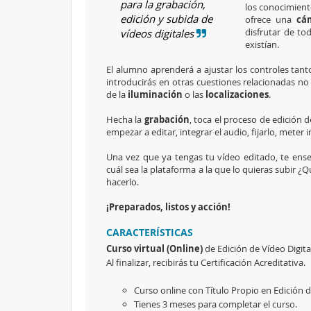
para la grabación,
los conocimient
edición y subida de
ofrece una
cá
disfrutar de to
vídeos digitales
existían.
El alumno aprenderá a ajustar los controles tant
introducirás en otras cuestiones relacionadas no 
de la
iluminación
o las
localizaciones
.
Hecha la
grabación
, toca el proceso de edición 
empezar a editar, integrar el audio, fijarlo, meter
Una vez que ya tengas tu vídeo editado, te ens
cuál sea la plataforma a la que lo quieras subir ¿
hacerlo.
¡Preparados, listos y acción!
CARACTERÍSTICAS
Curso virtual (Online)
de
Edición de Vídeo Digita
Al finalizar, recibirás tu Certificación Acreditativa.
Curso online con Título Propio en
Edición d
Tienes 3 meses para completar el curso.