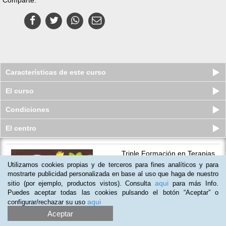
Características de este curso
El curso
Condiciones
El centro
Triple Formación en Terapias
Naturales
Utilizamos cookies propias y de terceros para fines analíticos y para
Cupos disponibles
mostrarte publicidad personalizada en base al uso que haga de nuestro
$
277.000
$
850.000
aqui
sitio (por ejemplo, productos vistos). Consulta
para más Info.
Puedes aceptar todas las cookies pulsando el botón “Aceptar” o
aqui
configurar/rechazar su uso
(
3
)
Aceptar