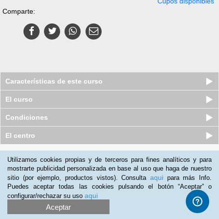
Cupos disponibles
Comparte:
Características de este curso
El curso
Condiciones
El centro
Quiénes somos
|
Preguntas frecuentes
|
Atención al Cliente
Utilizamos cookies propias y de terceros para fines analíticos y para
mostrarte publicidad personalizada en base al uso que haga de nuestro
Promociona tu negocio
|
Programa de Afiliación
aqui
sitio (por ejemplo, productos vistos). Consulta
para más Info.
2012-2026 Aprendum
Puedes aceptar todas las cookies pulsando el botón “Aceptar” o
LLámanos:
aqui
configurar/rechazar su uso
Aceptar
+57 601 50 88 884