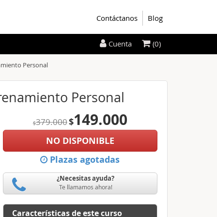
Contáctanos
Blog
(0)
Cuenta
namiento Personal
ntrenamiento Personal
149.000
$
379.000
$
NO DISPONIBLE
Plazas agotadas
¿Necesitas ayuda?
Te llamamos ahora!
Características de este curso