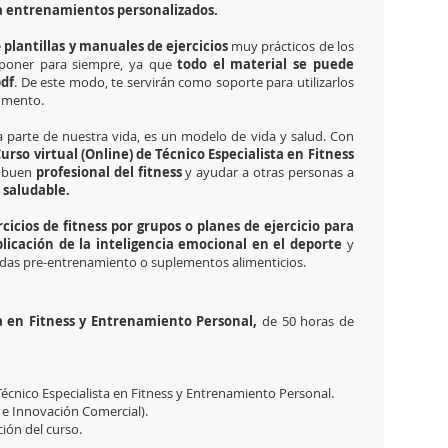
a entrenamientos personalizados.
e
plantillas y manuales de ejercicios
muy prácticos de los
poner para siempre, ya que
todo el material se puede
pdf
. De este modo, te servirán como soporte para utilizarlos
omento.
 parte de nuestra vida, es un modelo de vida y salud. Con
urso virtual (Online) de Técnico Especialista en Fitness
n buen
profesional del fitness
y ayudar a otras personas a
a saludable.
cicios de fitness por grupos o planes de ejercicio para
plicación de la inteligencia emocional en el deporte
y
idas pre-entrenamiento o suplementos alimenticios.
sta en Fitness y Entrenamiento Personal,
de 50 horas de
 Técnico Especialista en Fitness y Entrenamiento Personal.
 e Innovación Comercial).
ción del curso.