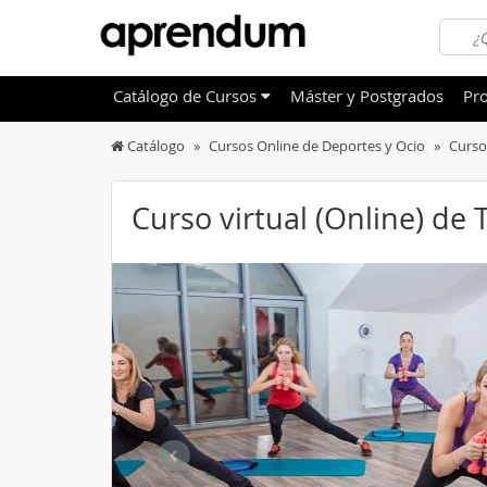
Catálogo
de
Cursos
Máster y Postgrados
Pro
Catálogo
Cursos Online de Deportes y Ocio
Curso
TODOS
Sanidad
OFERTAS DESTACADAS
Informá
Curso virtual (Online) de
CURSOS MÁS VALORADOS
Idioma
NOVEDADES DE NUESTRO CATÁLOGO
Admini
Deporte
Educac
Otras T