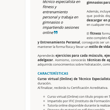
técnico especialista en
gimnasios par
fitness y
Además, incluy
entrenamiento
que podrás dis
personal y trabaja en
descargar en 
gimnasios o
en cualquier m
impartiendo sesiones
online
El
fitness
forma
este completo
C
y Entrenamiento Personal
, conseguirás ser u
mantener la forma física y llevar un
estilo de vid
Aprenderás
ejercicios para cada músculo, ejer
adelgazar
. Asimismo, conocerás
técnicas de a
adquirirás conocimientos sobre hidratación, com
CARACTERÍSTICAS
Curso virtual (Online) de Técnico Especiali
duración.
Al finalizar, recibirás tu Certificación Acreditativa.
Curso virtual (Online) con título propio en
Impartido por IFIC (Instituto de Formación
Tutoría online disponible durante la realiza
Dispone de material en pdf descargable.