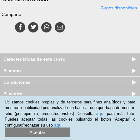
Cupos disponibles
Comparte:
Características de este curso
El curso
Condiciones
El centro
Utilizamos cookies propias y de terceros para fines analíticos y para
Quiénes somos
|
Preguntas frecuentes
|
Atención al Cliente
mostrarte publicidad personalizada en base al uso que haga de nuestro
aqui
sitio (por ejemplo, productos vistos). Consulta
para más Info.
Promociona tu negocio
|
Programa de Afiliación
Puedes aceptar todas las cookies pulsando el botón “Aceptar” o
aqui
configurar/rechazar su uso
2012-2026 Aprendum
LLámanos:
Aceptar