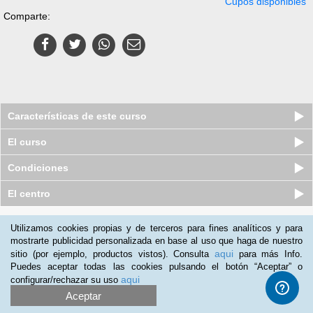
Cupos disponibles
Comparte:
Características de este curso
El curso
Condiciones
El centro
Quiénes somos
|
Preguntas frecuentes
|
Atención al Cliente
Utilizamos cookies propias y de terceros para fines analíticos y para
mostrarte publicidad personalizada en base al uso que haga de nuestro
Promociona tu negocio
|
Programa de Afiliación
aqui
sitio (por ejemplo, productos vistos). Consulta
para más Info.
2012-2026 Aprendum
Puedes aceptar todas las cookies pulsando el botón “Aceptar” o
LLámanos:
aqui
configurar/rechazar su uso
Aceptar
+57 601 50 88 884