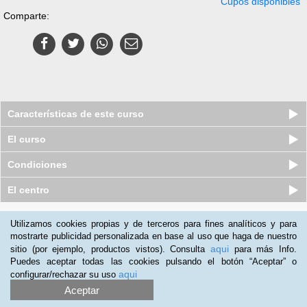
Cupos disponibles
Comparte:
Características de este curso
El curso
Condiciones
El centro
Quiénes somos
|
Preguntas frecuentes
|
Atención al Cliente
Utilizamos cookies propias y de terceros para fines analíticos y para
mostrarte publicidad personalizada en base al uso que haga de nuestro
Promociona tu negocio
|
Programa de Afiliación
aqui
sitio (por ejemplo, productos vistos). Consulta
para más Info.
2012-2026 Aprendum
Puedes aceptar todas las cookies pulsando el botón “Aceptar” o
LLámanos:
aqui
configurar/rechazar su uso
Aceptar
+57 601 50 88 884