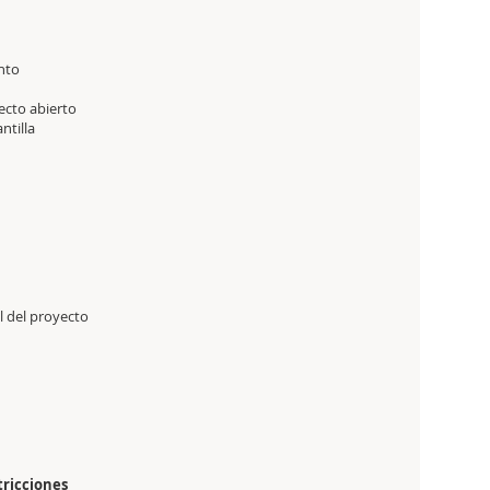
nto
ecto abierto
ntilla
l del proyecto
tricciones