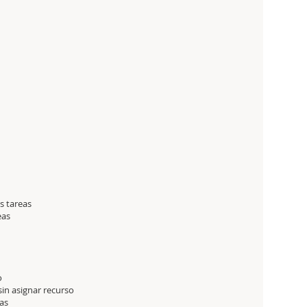
s tareas
eas
o
sin asignar recurso
eas