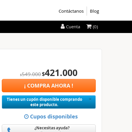
Contáctanos
Blog
(0)
Cuenta
421.000
$
549.000
$
¡ COMPRA AHORA !
Close
×
Tienes un cupón disponible comprando
este producto.
Cupos disponibles
¿Necesitas ayuda?