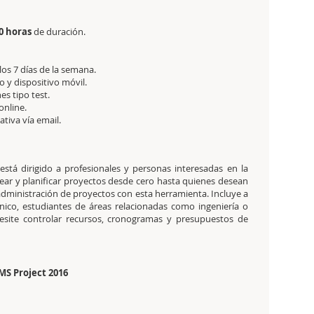
0 horas
de duración.
 los 7 días de la semana.
 y dispositivo móvil.
es tipo test.
online.
tativa
vía email.
está dirigido a profesionales y personas interesadas en la
ear y planificar proyectos desde cero hasta quienes desean
administración de proyectos con esta herramienta. Incluye a
cnico, estudiantes de áreas relacionadas como ingeniería o
cesite controlar recursos, cronogramas y presupuestos de
 MS Project 2016