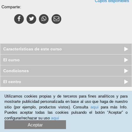
Cupos disponibles
Comparte:
Características de este curso
El curso
Condiciones
El centro
Quiénes somos
|
Preguntas frecuentes
|
Atención al Cliente
Utilizamos cookies propias y de terceros para fines analíticos y para
mostrarte publicidad personalizada en base al uso que haga de nuestro
Promociona tu negocio
|
Programa de Afiliación
aqui
sitio (por ejemplo, productos vistos). Consulta
para más Info.
2012-2026 Aprendum
Puedes aceptar todas las cookies pulsando el botón “Aceptar” o
LLámanos:
aqui
configurar/rechazar su uso
Aceptar
+57 601 50 88 884