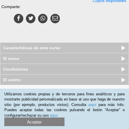
Cupos disponibles
Comparte:
Características de este curso
El curso
Condiciones
El centro
Quiénes somos
|
Preguntas frecuentes
|
Atención al Cliente
Utilizamos cookies propias y de terceros para fines analíticos y para
mostrarte publicidad personalizada en base al uso que haga de nuestro
Promociona tu negocio
|
Programa de Afiliación
aqui
sitio (por ejemplo, productos vistos). Consulta
para más Info.
2012-2026 Aprendum
Puedes aceptar todas las cookies pulsando el botón “Aceptar” o
LLámanos:
aqui
configurar/rechazar su uso
Aceptar
+57 601 50 88 884