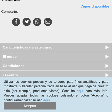
Cupos disponibles
Comparte:
Características de este curso
El curso
Condiciones
El centro
Utilizamos cookies propias y de terceros para fines analíticos y para
mostrarte publicidad personalizada en base al uso que haga de nuestro
Curso virtual (Online) de
aqui
sitio (por ejemplo, productos vistos). Consulta
para más Info.
Manipulación de Productos
Puedes aceptar todas las cookies pulsando el botón “Aceptar” o
Químicos y...
aqui
configurar/rechazar su uso
Cupos disponibles
$
336.000
$
421.000
Aceptar