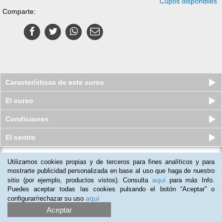
Cupos disponibles
Comparte:
Características de este curso
El curso
Condiciones
El centro
Utilizamos cookies propias y de terceros para fines analíticos y para
Curso virtual (Online) de Chino
Práctico
mostrarte publicidad personalizada en base al uso que haga de nuestro
aqui
sitio (por ejemplo, productos vistos). Consulta
para más Info.
Plazas agotadas
$
74.000
$
290.000
Puedes aceptar todas las cookies pulsando el botón “Aceptar” o
aqui
configurar/rechazar su uso
Aceptar