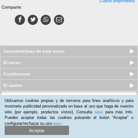
Cupos disponibles
Comparte:
Características de este curso
El curso
Condiciones
El centro
Utilizamos cookies propias y de terceros para fines analíticos y para
Curso virtual (Online) de Excel 2019
Avanzado
mostrarte publicidad personalizada en base al uso que haga de nuestro
aqui
sitio (por ejemplo, productos vistos). Consulta
para más Info.
Cupos disponibles
$
299.000
$
379.000
Puedes aceptar todas las cookies pulsando el botón “Aceptar” o
aqui
configurar/rechazar su uso
Aceptar