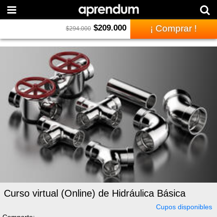
$
209.000
¡ Comprar !
$
294.000
Curso virtual (Online) de Hidráulica Básica
Cupos disponibles
Comparte: