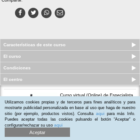
Características de este curso
El curso
Condiciones
El centro
Curso virtual (Online) de Especialista
en Mantenimiento Hidráu...
Utilizamos cookies propias y de terceros para fines analíticos y para
Cupos disponibles
mostrarte publicidad personalizada en base al uso que haga de nuestro
$
421.000
$
591.000
aqui
sitio (por ejemplo, productos vistos). Consulta
para más Info.
Puedes aceptar todas las cookies pulsando el botón “Aceptar” o
aqui
configurar/rechazar su uso
Aceptar