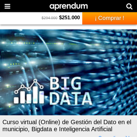
$
251.000
¡ Comprar !
$
294.000
Curso virtual (Online) de Gestión del Dato en el
municipio, Bigdata e Inteligencia Artificial