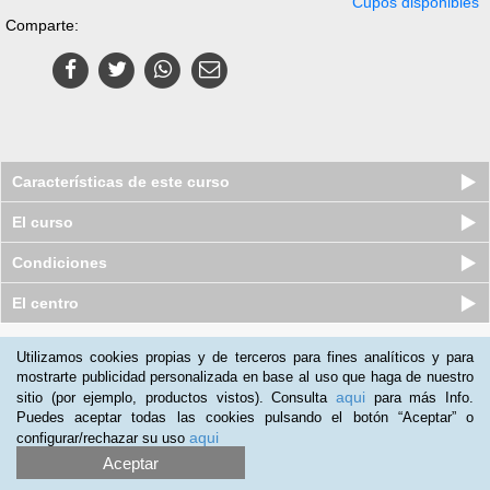
Cupos disponibles
Comparte:
Características de este curso
El curso
Condiciones
El centro
Quiénes somos
|
Preguntas frecuentes
|
Atención al Cliente
Utilizamos cookies propias y de terceros para fines analíticos y para
mostrarte publicidad personalizada en base al uso que haga de nuestro
Promociona tu negocio
|
Programa de Afiliación
aqui
sitio (por ejemplo, productos vistos). Consulta
para más Info.
2012-2026 Aprendum
Puedes aceptar todas las cookies pulsando el botón “Aceptar” o
LLámanos:
aqui
configurar/rechazar su uso
Aceptar
+57 601 50 88 884