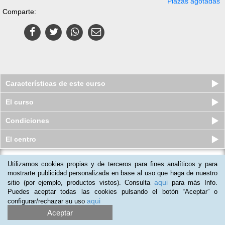
Plazas agotadas
Comparte:
Características de este curso
El curso
Condiciones
El centro
Utilizamos cookies propias y de terceros para fines analíticos y para
Curso virtual (Online) Profesional de
Ferrallista
mostrarte publicidad personalizada en base al uso que haga de nuestro
aqui
sitio (por ejemplo, productos vistos). Consulta
para más Info.
Cupos disponibles
$
299.000
$
459.000
Puedes aceptar todas las cookies pulsando el botón “Aceptar” o
aqui
configurar/rechazar su uso
Aceptar