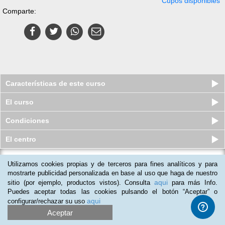
Cupos disponibles
Comparte:
Características de este curso
El curso
Condiciones
El centro
Pack Superior de 6 Cursos virtuales
Utilizamos cookies propias y de terceros para fines analíticos y para
(Online) De Programador De...
mostrarte publicidad personalizada en base al uso que haga de nuestro
aqui
Cupos disponibles
sitio (por ejemplo, productos vistos). Consulta
para más Info.
$
259.000
$
379.000
Puedes aceptar todas las cookies pulsando el botón “Aceptar” o
aqui
configurar/rechazar su uso
Aceptar