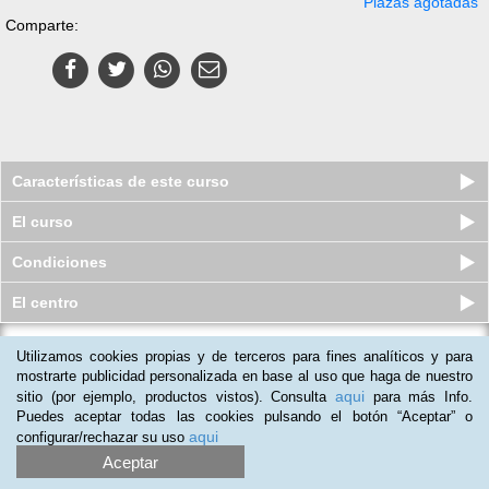
Plazas agotadas
Comparte:
Características de este curso
El curso
Condiciones
El centro
Utilizamos cookies propias y de terceros para fines analíticos y para
Curso virtual de Medicina Forense y
Criminalística
mostrarte publicidad personalizada en base al uso que haga de nuestro
aqui
sitio (por ejemplo, productos vistos). Consulta
para más Info.
Plazas agotadas
$
74.000
$
443.000
Puedes aceptar todas las cookies pulsando el botón “Aceptar” o
aqui
configurar/rechazar su uso
Aceptar
(
24
)