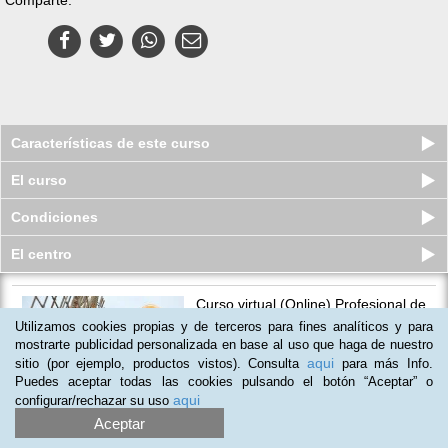
Características de este curso
El curso
Condiciones
El centro
Curso virtual (Online) Profesional de
Ferrallista
Utilizamos cookies propias y de terceros para fines analíticos y para
Cupos disponibles
mostrarte publicidad personalizada en base al uso que haga de nuestro
$
299.000
$
459.000
aqui
sitio (por ejemplo, productos vistos). Consulta
para más Info.
Puedes aceptar todas las cookies pulsando el botón “Aceptar” o
aqui
configurar/rechazar su uso
Aceptar